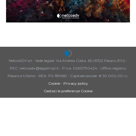
NetcoADV srl - Sede legale: Via Andrea Costa, 65 | 61122 Pesaro (PU) -
PEC: netcoadv@legalmail.it - P.Iva: 02612790424 - Ufficio registro:
Pesaro e Urbino - REA: PS-189669 - Capitale sociale: € 50.000,00 i.v.
Cookie
-
Privacy policy
Gestisci le preferenze Cookie