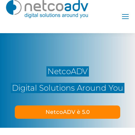
NetcoADV
Digital Solutions Around You
NetcoADV è 5.0