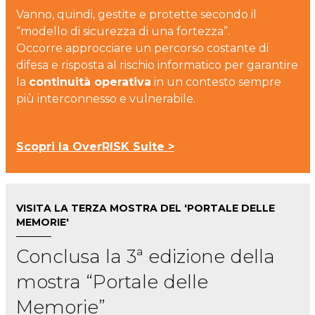
Vanno, quindi, gestite e protette secondo il
“modello di sicurezza di una fortezza”.
Occorre
approcciare un percorso costante di
difesa e risposta al rischio informatico per garantire
la
continuità operativa
in un contesto sempre
più interconnesso e vulnerabile.
Scopri la OverRISK Suite >
VISITA LA TERZA MOSTRA DEL 'PORTALE DELLE
MEMORIE'
Conclusa la 3ª edizione della
mostra “Portale delle
Memorie”