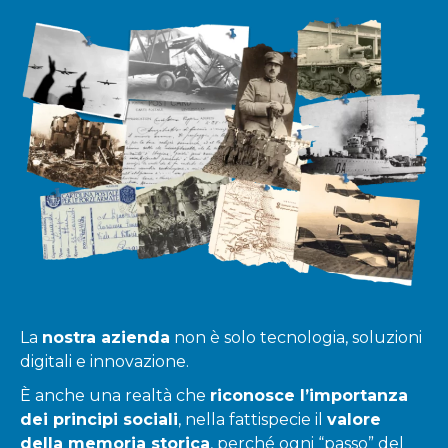
La
nostra azienda
non è solo tecnologia, soluzioni
digitali e innovazione.
È anche una realtà che
riconosce l’importanza
dei principi sociali
, nella fattispecie il
valore
della memoria storica
, perché ogni “passo” del