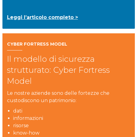
Leggi l’articolo completo >
CYBER FORTRESS MODEL
Il modello di sicurezza
strutturato: Cyber Fortress
Model
Le nostre aziende sono delle fortezze
che
custodiscono un patrimonio:
dati
informazioni
risorse
kno
w-how