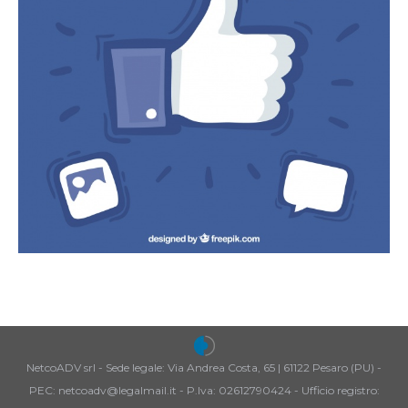
NetcoADV srl - Sede legale: Via Andrea Costa, 65 | 61122 Pesaro (PU) -
PEC: netcoadv@legalmail.it - P.Iva: 02612790424 - Ufficio registro: