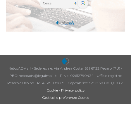
NetcoADV srl - Sede legale: Via Andrea Costa, 65 | 61122 Pesaro (PU) -
PEC: netcoadv@legalmail.it - P.Iva: 02612790424 - Ufficio registro:
Pesaro e Urbino - REA: PS-189669 - Capitale sociale: € 50.000,00 i.v.
Cookie
-
Privacy policy
Gestisci le preferenze Cookie