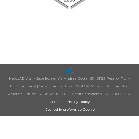
NetcoADV srl - Sede legale: Via Andrea Costa, 65 | 61122 Pesaro (PU) -
PEC: netcoadv@legalmail.it - P.Iva: 02612790424 - Ufficio registro:
Pesaro e Urbino - REA: PS-189669 - Capitale sociale: € 50.000,00 i.v.
Cookie
-
Privacy policy
Gestisci le preferenze Cookie