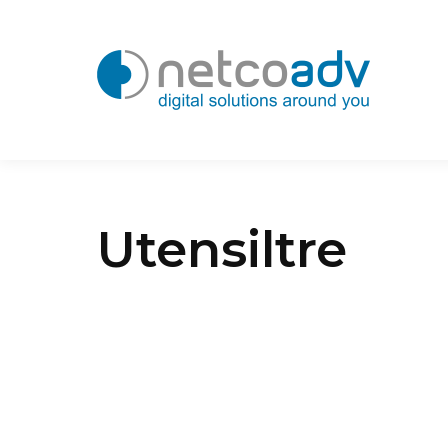
Utensiltre