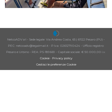
NetcoADV srl - Sede legale: Via Andrea Costa, 65 | 61122 Pesaro (PU) -
PEC: netcoadv@legalmail.it - P.Iva: 02612790424 - Ufficio registro:
Pesaro e Urbino - REA: PS-189669 - Capitale sociale: € 50.000,00 i.v.
Cookie
-
Privacy policy
Gestisci le preferenze Cookie