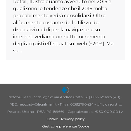
Retail, illustra quanto avvenuto nel 2015 e
quali sono le tendenze che il 2016 molto
probabilmente vedrà consolidarsi. Oltre
all’aumento costante dell’utilizzo dei
dispositivi mobili per la navigazione su
internet, vediamo un netto incremento
degli acquisti effettuati sul web (+20%). Ma
su…
NetcoADV srl - Sede legale: Via Andrea Costa, 65 | 61122 Pesaro (PU) -
PEC: netcoadv@legalmail.it - P.Iva: 02612790424 - Ufficio registro:
Pesaro e Urbino - REA: PS-189669 - Capitale sociale: € 50.000,00 i.v.
Cookie
-
Privacy policy
Gestisci le preferenze Cookie