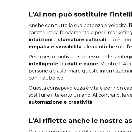
L’AI non può sostituire l’inte
Anche con tutta la sua potenza e velocità, l’
caratteristica fondamentale per il marketin
intuizioni
e
sfumature
culturali
. L’IA è un
empatia e sensibilità
, elementi che solo l
Per questo motivo, il successo nelle strategi
intelligente
tra
dati e cuore
. Mentre l’IA c
persone a trasformare queste informazioni in
con il pubblico.
Questa consapevolezza è vitale per non cade
sostituire il talento umano. Al contrario, la v
automazione e creatività
.
L’AI riflette anche le nostre a
Dietro ogni progetto di IA c’è un desiderio pr