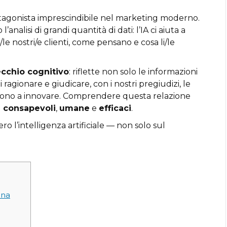
protagonista imprescindibile nel marketing moderno.
analisi di grandi quantità di dati: l’IA ci aiuta a
 nostri/e clienti, come pensano e cosa li/le
cchio cognitivo
: riflette non solo le informazioni
 ragionare e giudicare, con i nostri pregiudizi, le
pingono a innovare. Comprendere questa relazione
ù consapevoli
,
umane
e
efficaci
.
o l’intelligenza artificiale — non solo sul
ana