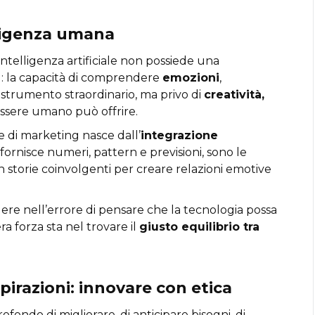
lligenza umana
intelligenza artificiale non possiede una
g: la capacità di comprendere
emozioni
,
o strumento straordinario, ma privo di
creatività,
’essere umano può offrire.
e di marketing nasce dall’
integrazione
i fornisce numeri, pattern e previsioni, sono le
 storie coinvolgenti per creare relazioni emotive
re nell’errore di pensare che la tecnologia possa
era forza sta nel trovare il
giusto equilibrio tra
spirazioni: innovare con etica
ofondo di migliorare, di anticipare bisogni, di