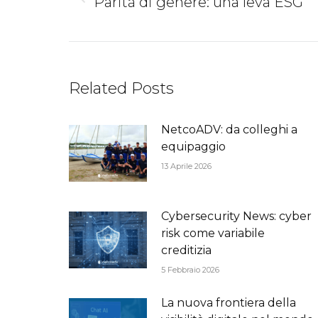
Previous
Parità di genere: una leva ESG
post:
Related Posts
NetcoADV: da colleghi a
equipaggio
13 Aprile 2026
Cybersecurity News: cyber
risk come variabile
creditizia
5 Febbraio 2026
La nuova frontiera della