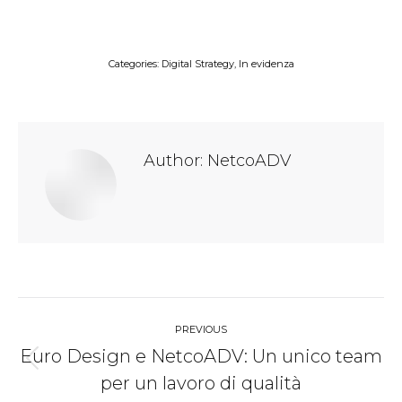
Categories:
Digital Strategy
,
In evidenza
Author:
NetcoADV
Post
PREVIOUS
navigation
Euro Design e NetcoADV: Un unico team
Previous
per un lavoro di qualità
post: