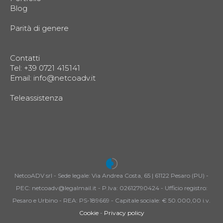
Blog
Parità di genere
Contatti
Tel: +39 0721 415141
Email:
info@netcoadv.it
Teleassistenza
NetcoADV srl - Sede legale: Via Andrea Costa, 65 | 61122 Pesaro (PU) -
PEC: netcoadv@legalmail.it - P.Iva: 02612790424 - Ufficio registro:
Pesaro e Urbino - REA: PS-189669 - Capitale sociale: € 50.000,00 i.v.
Cookie
-
Privacy policy