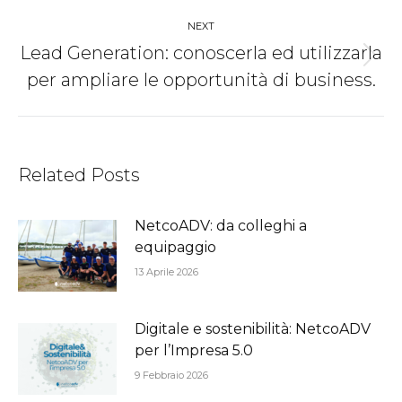
NEXT
Lead Generation: conoscerla ed utilizzarla
Next
per ampliare le opportunità di business.
post:
Related Posts
NetcoADV: da colleghi a
equipaggio
13 Aprile 2026
Digitale e sostenibilità: NetcoADV
per l’Impresa 5.0
9 Febbraio 2026