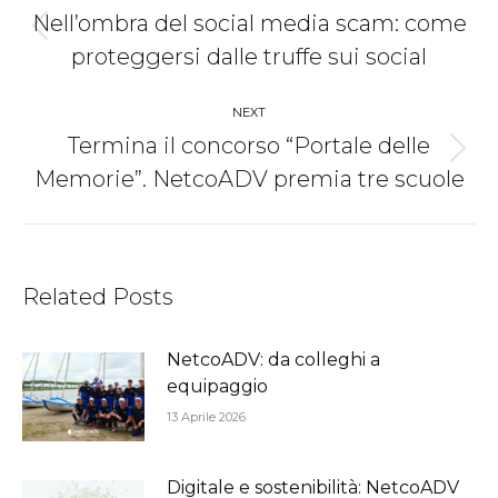
navigation
Nell’ombra del social media scam: come
Previous
proteggersi dalle truffe sui social
post:
NEXT
Termina il concorso “Portale delle
Next
Memorie”. NetcoADV premia tre scuole
post:
Related Posts
NetcoADV: da colleghi a
equipaggio
13 Aprile 2026
Digitale e sostenibilità: NetcoADV